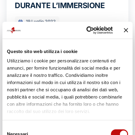
DURANTE L’IMMERSIONE
19 Luglio 2022
Indice: Quale attrezzatura serve per fare sub?
Come conservarla? Come montare
l’attrezzatura sub? Come lavare l’attrezzatura
Questo sito web utilizza i cookie
sub? Come sceglierla? Quale attrezzatura
Utilizziamo i cookie per personalizzare contenuti ed
serve per fare sub? Per poter praticare gli
annunci, per fornire funzionalità dei social media e per
sport subacquei in modo sicuro è necessario
analizzare il nostro traffico. Condividiamo inoltre
utilizzare un equipaggiamento in perfetto stato.
informazioni sul modo in cui utilizza il nostro sito con i
Vediamo nello specifico quali sono gli
nostri partner che si occupano di analisi dei dati web,
strumenti per un attrezzatura sub completa di
pubblicità e social media, i quali potrebbero combinarle
[…]
con altre informazioni che ha fornito loro o che hanno
raccolto dal suo utilizzo dei loro servizi.
Selezione
BREVETTO SUB: TUTTO
Necessari