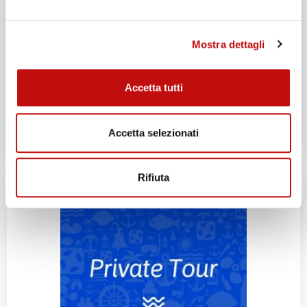
goderti la giornata!
Durata:
8 ore
Mostra dettagli
SCEGLI
Accetta tutti
REGALA QUESTO
PRODOTTO!
Accetta selezionati
Rifiuta