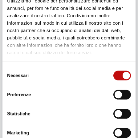
Utilizziamo i cookie per personalizzare contenuti ed
annunci, per fornire funzionalità dei social media e per
analizzare il nostro traffico. Condividiamo inoltre
informazioni sul modo in cui utilizza il nostro sito con i
nostri partner che si occupano di analisi dei dati web,
pubblicità e social media, i quali potrebbero combinarle
con altre informazioni che ha fornito loro o che hanno
raccolto dal suo utilizzo dei loro servizi.
Selezione
Necessari
del
consenso
Full Day Snorkeling
Preferenze
€
50,00
-
€
90,00
Statistiche
Un’esperienza adatta a tutti! Con maschera, pinne
e boccaglio ti porteremo a scoprire le meraviglie
del mare. L’unica cosa che devi fare è… tuffarti e
Marketing