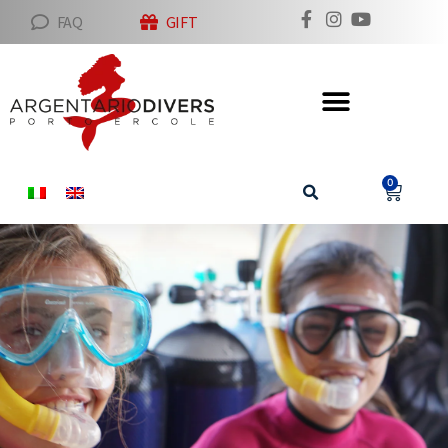
FAQ
GIFT
0