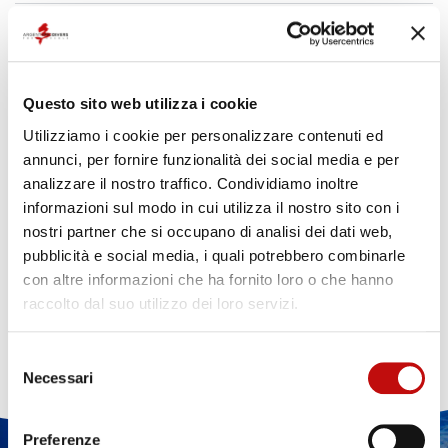
Sottacqua sembra che mi manchi l'aria.
Come posso fare?
Per fare immersioni devo essere allenato?
Questo sito web utilizza i cookie
Ma ci sono gli squali?
Utilizziamo i cookie per personalizzare contenuti ed
annunci, per fornire funzionalità dei social media e per
Ho un problema di salute, posso
analizzare il nostro traffico. Condividiamo inoltre
immergermi lo stesso?
informazioni sul modo in cui utilizza il nostro sito con i
nostri partner che si occupano di analisi dei dati web,
Se voglio immergermi devo acquistare
pubblicità e social media, i quali potrebbero combinarle
tutta l'attrezzatura?
con altre informazioni che ha fornito loro o che hanno
raccolto dal suo utilizzo dei loro servizi.
Fare un'immersione costa tanto?
Selezione
Necessari
del
consenso
Preferenze