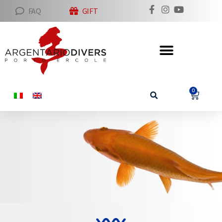
FAQ
GIFT
0