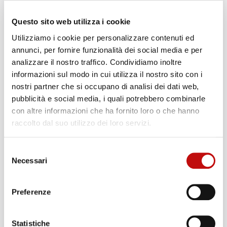
21 Marzo 2019
Questo sito web utilizza i cookie
21 marzo 2019 – IL MISTERO DELL’ISOLA DI
Utilizziamo i cookie per personalizzare contenuti ed
ZANARA PERCHÉ IL GRANDE CARTOGRAFO
annunci, per fornire funzionalità dei social media e per
GERARD DE CREMER, PIÙ CONOSCIUTO
analizzare il nostro traffico. Condividiamo inoltre
COME GERARDO MERCATORE, RIPORTA
informazioni sul modo in cui utilizza il nostro sito con i
NELLE SUE CARTE DELL’ARCIPELAGO
nostri partner che si occupano di analisi dei dati web,
TOSCANO UN’ISOLA CHE LUI CHIAMA
pubblicità e social media, i quali potrebbero combinarle
ZANARA, E LA POSIZIONA ESATTAMENTE
con altre informazioni che ha fornito loro o che hanno
TRA L’ISOLA DI GIANNUTRI E QUELLA DEL
raccolto dal suo utilizzo dei loro servizi.
GIGLIO? Mercatore era uno scienziato e un
astronomo fiammingo molto rispettato,
Selezione
conosciuto […]
Necessari
del
consenso
diving secca mezzo canale
immersione
,
tecnica argentario
immersione tecnica
,
Preferenze
mezzocanale
secca di mezzo canale
secca di
,
,
mezzocanale
Statistiche