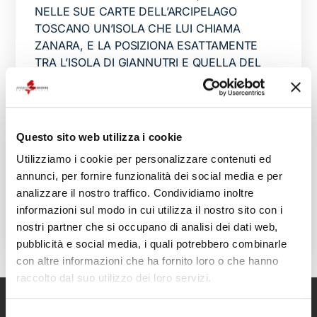
NELLE SUE CARTE DELL’ARCIPELAGO
TOSCANO UN’ISOLA CHE LUI CHIAMA
ZANARA, E LA POSIZIONA ESATTAMENTE
TRA L’ISOLA DI GIANNUTRI E QUELLA DEL
GIGLIO? Mercatore era uno scienziato e un
astronomo fiammingo molto rispettato,
conosciuto […]
Questo sito web utilizza i cookie
diving secca mezzo canale
immersione
,
Utilizziamo i cookie per personalizzare contenuti ed
tecnica argentario
immersione tecnica
,
annunci, per fornire funzionalità dei social media e per
mezzocanale
secca di mezzo canale
secca di
,
,
analizzare il nostro traffico. Condividiamo inoltre
mezzocanale
informazioni sul modo in cui utilizza il nostro sito con i
nostri partner che si occupano di analisi dei dati web,
pubblicità e social media, i quali potrebbero combinarle
con altre informazioni che ha fornito loro o che hanno
raccolto dal suo utilizzo dei loro servizi.
Selezione