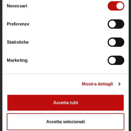
Necessari
del
consenso
Preferenze
Il Diving Argentario Divers è aperto tutto
Statistiche
l’anno ed è un punto di riferimento
all’Argentario per subacquei tecnici e
Marketing
ricreativi, per gruppi e scuole sub.
POLITICA DI CANCELLAZIONE IMMERSIONI
Mostra dettagli
ATTIVITÀ
Accetta tutti
Immersioni
Accetta selezionati
Corsi