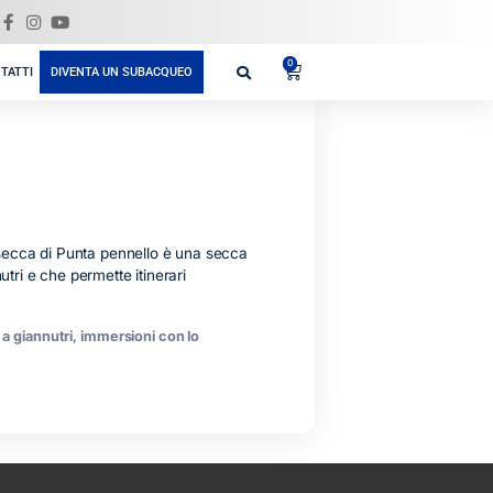
GIFT
REA
BLOG
SHOP
CONTATTI
DIVENTA UN SUBACQUEO
NTA PENNELLO La secca di Punta pennello è una secca
t dell’isola di Giannutri e che permette itinerari
argentario
,
immersioni a giannutri
,
immersioni con lo