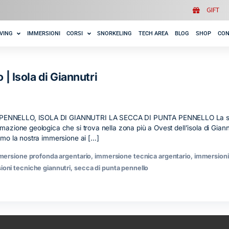
HOME
IL DIVING
IMMERSIONI
CORSI
SNORKELING
TECH A
nnello | Isola di Giannutri
 DI PUNTA PENNELLO, ISOLA DI GIANNUTRI LA SECCA DI PU
lare conformazione geologica che si trova nella zona più a Oves
i. Cominceremo la nostra immersione ai […]
lo nero
,
immersione profonda argentario
,
immersione tecnica 
tri
,
immersioni tecniche giannutri
,
secca di punta pennello