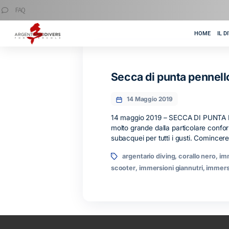
FAQ
Secca di punta pe
14 Maggio 2019
14 maggio 2019 – SECCA
molto grande dalla partico
subacquei per tutti i gust
argentario diving
,
coral
scooter
,
immersioni giannu