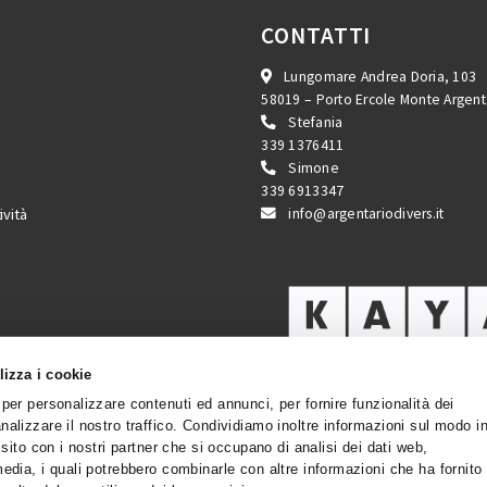
TIVITÀ
CONTA
Lungomare
mersioni
58019 – Por
Stefani
rsi
339 137641
Simone
orkeling
339 691334
lendario Attività
info@arg