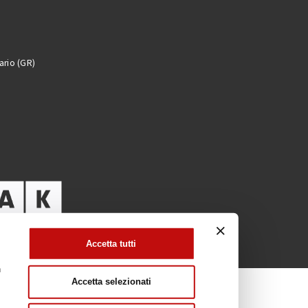
TTI
 Andrea Doria, 103
to Ercole Monte Argentario (GR)
a
1
7
entariodivers.it