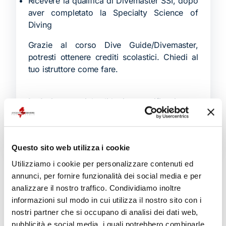
Ricevere la qualifica di Divemaster SSI, dopo
aver completato la Specialty Science of
Diving
Grazie al corso Dive Guide/Divemaster,
potresti ottenere crediti scolastici. Chiedi al
tuo istruttore come fare.
Include
: materiale didattico, certificazione e
immersioni.
Durata corso:
8 giorni
Questo sito web utilizza i cookie
Utilizziamo i cookie per personalizzare contenuti ed
annunci, per fornire funzionalità dei social media e per
Prodotti correlati
analizzare il nostro traffico. Condividiamo inoltre
informazioni sul modo in cui utilizza il nostro sito con i
nostri partner che si occupano di analisi dei dati web,
pubblicità e social media, i quali potrebbero combinarle