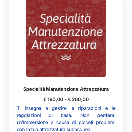
Specialità Manutenzione Attrezzatura
€
190,00
-
€
260,00
Ti insegna a gestire le riparazioni e le
regolazioni di base. Non perderai
un’immersione a causa di piccoli problemi
con la tua attrezzatura subacquea.