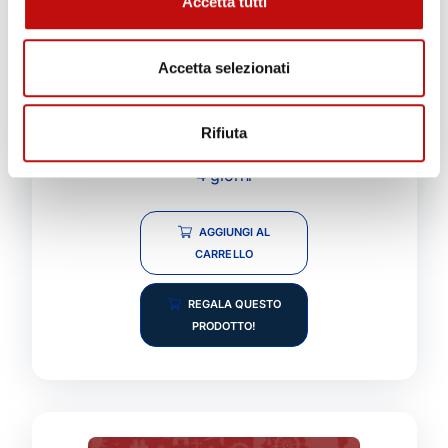
Accetta tutti
l’attrezzatura, a regolare la zavorra in modo
da essere perfettamente bilanciato in acqua,
a gestire la riserva di gas. Sarai in grado
Accetta selezionati
inoltre di rispondere correttamente alle
emergenze.
Rifiuta
Durata corso:
4 giorni
AGGIUNGI AL
CARRELLO
REGALA QUESTO
PRODOTTO!