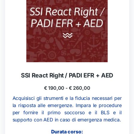
SSI React Right / PADI EFR + AED
€
190,00
-
€
260,00
Acquisisci gli strumenti e la fiducia necessari per
la risposta alle emergenze. Impara le procedure
per fornire il primo soccorso e il BLS e il
supporto con AED in caso di emergenza medica.
Durata corso: