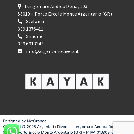
Lungomare Andrea Doria, 103
58019 – Porto Ercole Monte Argentario (GR)
Stefania
339 1376411
Simone
339 6913347
info@argentariodivers.it
Designed by NetOrange
Copyright © 2026 Argentario Divers - Lungomare Andrea Doria, 103 -
58019 - Porto Ercole Monte Argentario (GR) - P.IVA 01630910535 |