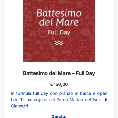
Battesimo del Mare – Full Day
€
150,00
In formula full day con pranzo in barca e open
bar. Ti immergerai nel Parco Marino dell’Isola di
Giannutri.
Durata: