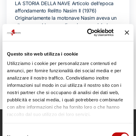
LA STORIA DELLA NAVE Articolo dell’epoca
affondamento Relitto Nasim II (1976)
Originariamente la motonave Nasim aveva un
altro nome, Llyn e negli anni successivi al varo
è stato destinato al carico di materiale
generico soprattutto di natura ortofrutticola
sulle rotte britanniche […]
Questo sito web utilizza i cookie
giannutri technical diving
giannutri wreck
,
,
Utilizziamo i cookie per personalizzare contenuti ed
nasim 2
nasim wreck
relitto del nasim
relitto
,
,
,
annunci, per fornire funzionalità dei social media e per
giannutri
analizzare il nostro traffico. Condividiamo inoltre
informazioni sul modo in cui utilizza il nostro sito con i
nostri partner che si occupano di analisi dei dati web,
pubblicità e social media, i quali potrebbero combinarle
con altre informazioni che ha fornito loro o che hanno
raccolto dal suo utilizzo dei loro servizi.
Selezione