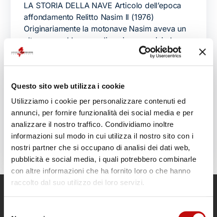
LA STORIA DELLA NAVE Articolo dell’epoca
affondamento Relitto Nasim II (1976)
Originariamente la motonave Nasim aveva un
altro nome, Llyn e negli anni successivi al varo
è stato destinato al carico di materiale
generico soprattutto di natura ortofrutticola
sulle rotte britanniche […]
Questo sito web utilizza i cookie
giannutri technical diving
giannutri wreck
,
,
Utilizziamo i cookie per personalizzare contenuti ed
nasim 2
nasim wreck
relitto del nasim
relitto
,
,
,
annunci, per fornire funzionalità dei social media e per
giannutri
analizzare il nostro traffico. Condividiamo inoltre
informazioni sul modo in cui utilizza il nostro sito con i
nostri partner che si occupano di analisi dei dati web,
pubblicità e social media, i quali potrebbero combinarle
con altre informazioni che ha fornito loro o che hanno
raccolto dal suo utilizzo dei loro servizi.
Selezione