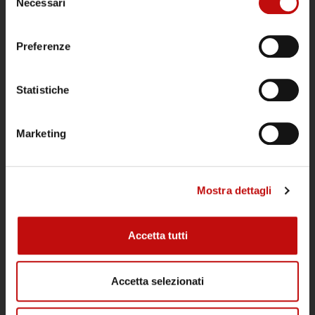
Necessari
del
consenso
Preferenze
Il Diving Argentario Divers è aperto tutto
Statistiche
l’anno ed è un punto di riferimento
all’Argentario per subacquei tecnici e
ricreativi, per gruppi e scuole sub.
Marketing
POLITICA DI CANCELLAZIONE IMMERSIONI
Mostra dettagli
ATTIVITÀ
Accetta tutti
Immersioni
Corsi
Accetta selezionati
Snorkeling