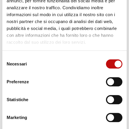
annunci, per fornire funzionalità dei social media e per
analizzare il nostro traffico. Condividiamo inoltre
informazioni sul modo in cui utilizza il nostro sito con i
POLITICA DI CANCELLAZIONE
nostri partner che si occupano di analisi dei dati web,
Il materiale didattico non ha scadenza. Per lo
pubblicità e social media, i quali potrebbero combinarle
svolgimento del corso non c’è limite di
con altre informazioni che ha fornito loro o che hanno
tempo: può essere svolto in qualsiasi periodo
raccolto dal suo utilizzo dei loro servizi.
dell’anno e le date sono da concordare con il
diving center.
La quota versata all’apertura
Selezione
del corso non è rimborsabile.
Necessari
del
consenso
Preferenze
Prodotti correlati
Statistiche
Marketing