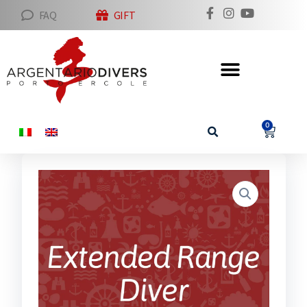
FAQ
GIFT
0