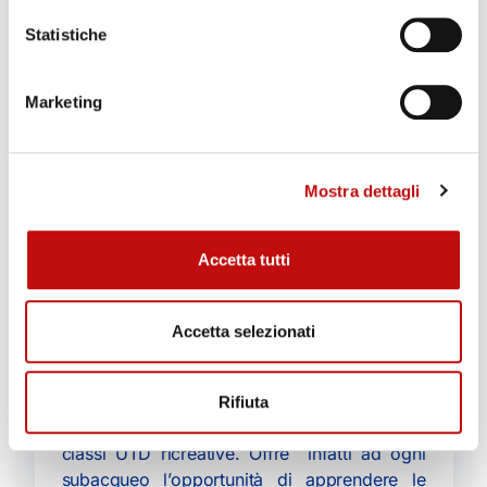
Statistiche
Marketing
Mostra dettagli
Accetta tutti
Corso Essential of Recreational
Accetta selezionati
€
750,00
Il corso UTD Essentials of Recreational
Diving è un punto di ingresso per i subacquei
Rifiuta
già certificati ed è il prerequisito per molte
classi UTD ricreative. Offre infatti ad ogni
subacqueo l’opportunità di apprendere le