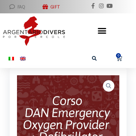
FAQ
GIFT
0