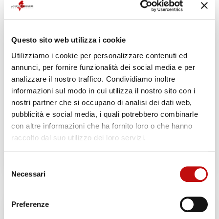
€
410,00
-
€
480,00
Il corso Advanced è studiato per essere il
passo successivo all’Open Water, migliora le
Questo sito web utilizza i cookie
tue capacità subacquee in modo da farti
sentire più a tuo agio in acqua.
Utilizziamo i cookie per personalizzare contenuti ed
annunci, per fornire funzionalità dei social media e per
Durata corso:
analizzare il nostro traffico. Condividiamo inoltre
3 giorni
informazioni sul modo in cui utilizza il nostro sito con i
nostri partner che si occupano di analisi dei dati web,
pubblicità e social media, i quali potrebbero combinarle
SCEGLI
con altre informazioni che ha fornito loro o che hanno
raccolto dal suo utilizzo dei loro servizi.
REGALA QUESTO
PRODOTTO!
Selezione
Necessari
del
consenso
Preferenze