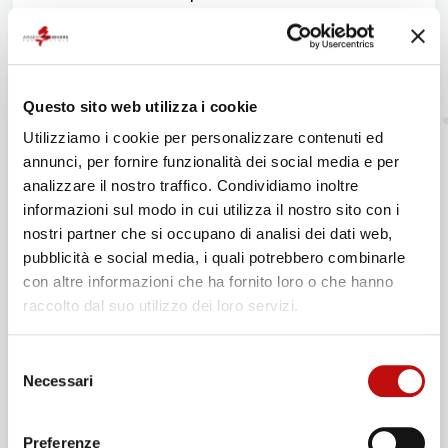
mai in fretta: la velocità massima consigliata è di
circa
9 metri al minuto
e, a 5 metri di profondità,
si effettua una
sosta di sicurezza di 3 minuti
.
Questo aiuta l’azoto disciolto nei tessuti a essere
Questo sito web utilizza i cookie
eliminato gradualmente, riducendo il rischio di
Utilizziamo i cookie per personalizzare contenuti ed
malattia da decompressione.
annunci, per fornire funzionalità dei social media e per
analizzare il nostro traffico. Condividiamo inoltre
L’istruttore gestisce la risalita, ma sapere perché si
informazioni sul modo in cui utilizza il nostro sito con i
procede con calma aiuta a vivere meglio anche
nostri partner che si occupano di analisi dei dati web,
questa fase. Non è una precauzione burocratica: è il
pubblicità e social media, i quali potrebbero combinarle
modo in cui il corpo umano deve adattarsi al
con altre informazioni che ha fornito loro o che hanno
cambio di pressione.
raccolto dal suo utilizzo dei loro servizi.
Fase 7: il debriefing
Selezione
Necessari
del
Una volta tornati in barca o in spiaggia, l’istruttore
consenso
chiude l’uscita con un
debriefing
. Si commenta
Preferenze