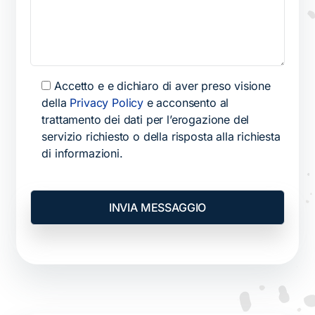
Accetto e e dichiaro di aver preso visione
della
Privacy Policy
e acconsento al
trattamento dei dati per l’erogazione del
servizio richiesto o della risposta alla richiesta
di informazioni.
Si prega di lasciare vuoto questo campo.
Si prega di lasciare vuoto questo campo.
Si prega di lasciare vuoto questo campo.