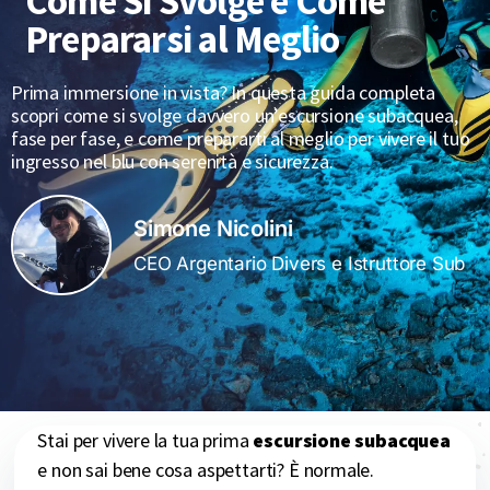
Come Si Svolge e Come
Prepararsi al Meglio
Prima immersione in vista? In questa guida completa
scopri come si svolge davvero un’escursione subacquea,
fase per fase, e come prepararti al meglio per vivere il tuo
ingresso nel blu con serenità e sicurezza.
Simone Nicolini
CEO Argentario Divers e Istruttore Sub
Stai per vivere la tua prima
escursione subacquea
e non sai bene cosa aspettarti? È normale.