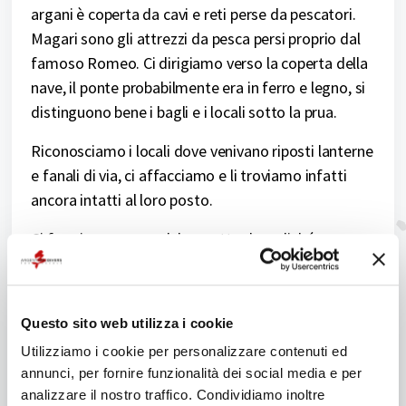
argani è coperta da cavi e reti perse da pescatori.
Magari sono gli attrezzi da pesca persi proprio dal
famoso Romeo. Ci dirigiamo verso la coperta della
nave, il ponte probabilmente era in ferro e legno, si
distinguono bene i bagli e i locali sotto la prua.
Riconosciamo i locali dove venivano riposti lanterne
e fanali di via, ci affacciamo e li troviamo infatti
ancora intatti al loro posto.
Ci fermiamo per qualche scatto dopodiché
decidiamo di esplorare il resto della nave ma nello
scendere, avvicinandoci verso il fondale la visibilità
cala drasticamente e optiamo per risalire, oramai il
Questo sito web utilizza i cookie
tempo pianificato è scaduto ed è ora di risalire..….
Utilizziamo i cookie per personalizzare contenuti ed
caro MisterX ci vediamo alla prossima puntata.
annunci, per fornire funzionalità dei social media e per
analizzare il nostro traffico. Condividiamo inoltre
Scheda Doravore: