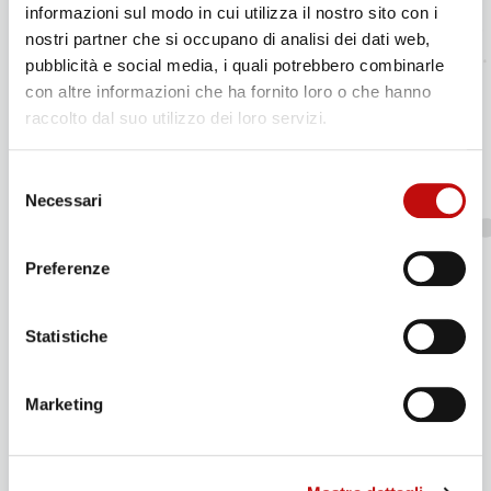
informazioni sul modo in cui utilizza il nostro sito con i
Anno di costruzione: 1887
nostri partner che si occupano di analisi dei dati web,
Bandiera: Norvegese
pubblicità e social media, i quali potrebbero combinarle
Tipologia nave: mercantile
con altre informazioni che ha fornito loro o che hanno
Cantiere: Short Bros., Sunderland
raccolto dal suo utilizzo dei loro servizi.
Stazza: 2,760 tons
Selezione
Data di affondamento:
Necessari
del
20 Febbraio 1917
consenso
Posizione: 5mg ovest Tarquinia
Preferenze
Rotta: Genova\Napoli
Carico: zinco \ misto
Profondità: 100\128mt
Statistiche
Per approfondimenti relativi al relitto della
Marketing
nave Banffshire consultare il seguente articolo di
Claudio
Butteroni:
https://www.serialdiver.com/blog/il-