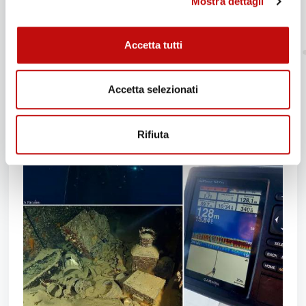
Mostra dettagli
banffshire-un-relitto-storico/
foto sub: Simone Nicolini
Accetta tutti
foto storiche: archivio de Benedictis
Accetta selezionati
Rifiuta