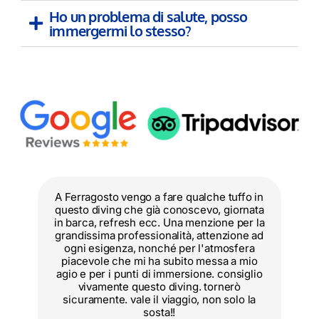
Ho un problema di salute, posso
immergermi lo stesso?
 tuffo in
Ottima giornata di snorkeling dove ho
 giornata
potuto ammirare la bellezza sottomarina.
ne per la
Attività estremamente rilassante e
nzione ad
calmante. Grazie Madre Natura!!
mosfera
L'accoglienza data da Luca che parla bene
a a mio
il francese è stata calorosa. Le spiegazioni
consiglio
a bordo fornite da Julia in inglese sono
nerò
state molto precise e molto ricche sia sulle
 solo la
istruzioni che sulla vita sottomarina e sul
rispetto dell'ambiente. A bordo c'era un