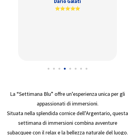
l'escursione. Un'attività che mi tenta
davvero per una futura escursione. Tutto
era perfetto !
Stephanie Desmarchelier
⭐⭐⭐⭐⭐
La “Settimana Blu” offre un’esperienza unica per gli
appassionati di immersioni.
Situata nella splendida cornice dell’Argentario, questa
settimana di immersioni combina avventure
subacquee con il relax e la bellezza naturale del luogo.