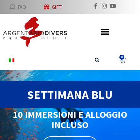
FAQ
GIFT
0
SETTIMANA BLU
10 IMMERSIONI E ALLOGGIO
INCLUSO