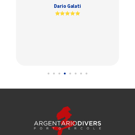
gruppo di subacquei che è stato un vero
vantaggio per l'escursione. Un'attività che
mi tenta davvero per una futura
escursione. Tutto era perfetto !
Stephanie Desmarchelier
⭐⭐⭐⭐⭐