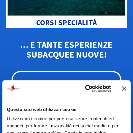
CORSI SPECIALITÀ
... E TANTE ESPERIENZE
SUBACQUEE NUOVE!
Questo sito web utilizza i cookie
Utilizziamo i cookie per personalizzare contenuti ed
annunci, per fornire funzionalità dei social media e per
SCOOTER SUBACQUEO
analizzare il nostro traffico. Condividiamo inoltre