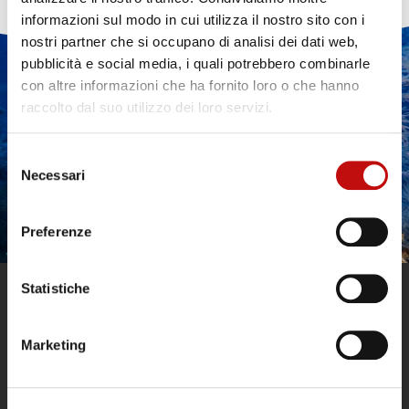
informazioni sul modo in cui utilizza il nostro sito con i
nostri partner che si occupano di analisi dei dati web,
pubblicità e social media, i quali potrebbero combinarle
VUOI MAGGIORI
con altre informazioni che ha fornito loro o che hanno
INFORMAZIONI
raccolto dal suo utilizzo dei loro servizi.
SULLE IMMERSIONI?
Selezione
Necessari
del
consenso
CONTATTACI
Preferenze
Statistiche
Marketing