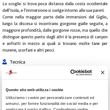
Lo scoglio si trova poca distanza dalla costa occidentale
dell’Isola, e l’immersione si svolge intorno alle sue pareti.
Come nella maggior parte delle immersioni del Giglio,
lungo la discesa si incontrano gorgonie gialle seguite, a
maggiore profondità, dalle gorgonie rosse, ma quello che
distingue questo punto dagli altri è la presenza di canyon
e anfratti in mezzo ai quali si trovano molte tane per
murene, scorfani e altri pesci.
Tecnica
MASSI FONDI DELLO SCOGLIO DEL CORVO
Si tratta di una serie di massi che scendono fino alla
profondità di circa 70 metri, permettendo di godere
Questo sito web utilizza i cookie
dell’ottima visibilità che all’isola del Giglio è garantita
Utilizziamo i cookie per personalizzare contenuti ed
dalle rocce di granito che ospitano gorgonie così come
annunci, per fornire funzionalità dei social media e per
pesci di varie dimensioni.
analizzare il nostro traffico. Condividiamo inoltre