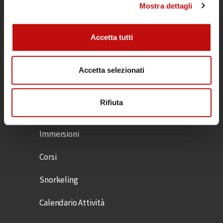
Mostra dettagli
Il Diving Argentario Divers è aperto tutto
l’anno ed è un punto di riferimento
Accetta tutti
all’Argentario per subacquei tecnici e
ricreativi, per gruppi e scuole sub.
Accetta selezionati
POLITICA DI CANCELLAZIONE IMMERSIONI
ATTIVITÀ
Rifiuta
Immersioni
Corsi
Snorkeling
Calendario Attività