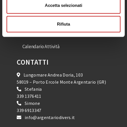
Accetta selezionati
Immersioni
Corsi
Rifiuta
Snorkeling
Calendario Attività
CONTATTI
Lungomare Andrea Doria, 103
58019 – Porto Ercole Monte Argentario (GR)
Stefania
339 1376411
Simone
339 6913347
info@argentariodivers.it