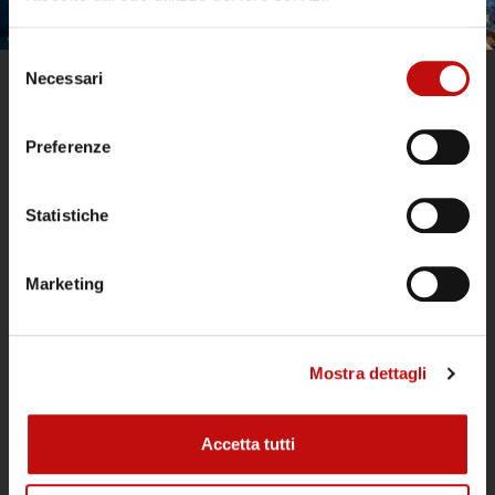
Selezione
Necessari
del
consenso
Preferenze
Statistiche
Il Diving Argentario Divers è aperto tutto
Marketing
l’anno ed è un punto di riferimento
all’Argentario per subacquei tecnici e
ricreativi, per gruppi e scuole sub.
Mostra dettagli
POLITICA DI CANCELLAZIONE IMMERSIONI
Accetta tutti
ATTIVITÀ