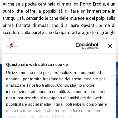
Anche se a poche centinaia di metri da Porto Ercole, è un
punto che offre la possibilità di fare un’immersione in
tranquillità, cercando le tane delle murene e dei polpi sulla
prima franata di massi che ci si apre davanti, prima di
scendere sulla parete che dà riparo ad aragoste e gronghi
e che lascia spazio a un pianoro a circa trenta metri di
profondità intorno al quale girano grandi gruppi di pesci.
Questo sito web utilizza i cookie
Utilizziamo i cookie per personalizzare contenuti ed
VUOI MAGGIORI
annunci, per fornire funzionalità dei social media e per
INFORMAZIONI
analizzare il nostro traffico. Condividiamo inoltre
informazioni sul modo in cui utilizza il nostro sito con i
SULLE IMMERSIONI?
nostri partner che si occupano di analisi dei dati web,
pubblicità e social media, i quali potrebbero combinarle
con altre informazioni che ha fornito loro o che hanno
raccolto dal suo utilizzo dei loro servizi.
CONTATTACI