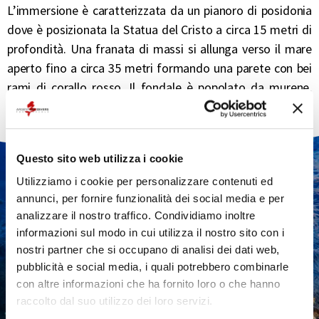
L’immersione è caratterizzata da un pianoro di posidonia
dove è posizionata la Statua del Cristo a circa 15 metri di
profondità. Una franata di massi si allunga verso il mare
aperto fino a circa 35 metri formando una parete con bei
rami di corallo rosso. Il fondale è popolato da murene,
gronghi e polpi.
Questo sito web utilizza i cookie
VUOI MAGGIORI
Utilizziamo i cookie per personalizzare contenuti ed
INFORMAZIONI
annunci, per fornire funzionalità dei social media e per
analizzare il nostro traffico. Condividiamo inoltre
SULLE IMMERSIONI?
informazioni sul modo in cui utilizza il nostro sito con i
nostri partner che si occupano di analisi dei dati web,
pubblicità e social media, i quali potrebbero combinarle
con altre informazioni che ha fornito loro o che hanno
CONTATTACI
raccolto dal suo utilizzo dei loro servizi.