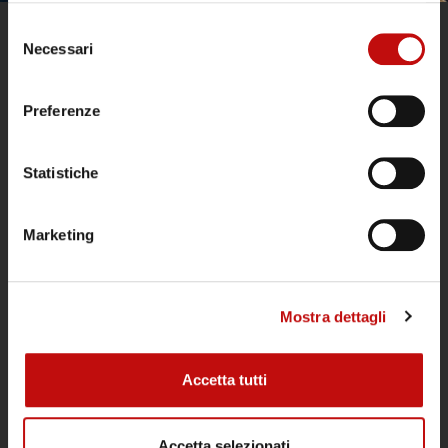
Selezione
Necessari
del
consenso
Preferenze
Statistiche
Il Diving Argentario Divers è aperto tutto
l’anno ed è un punto di riferimento
Marketing
all’Argentario per subacquei tecnici e
ricreativi, per gruppi e scuole sub.
Mostra dettagli
POLITICA DI CANCELLAZIONE IMMERSIONI
ATTIVITÀ
Accetta tutti
Immersioni
Accetta selezionati