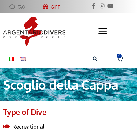
FAQ
GIFT
0
Scoglio della Cappa
Type of Dive
Recreational