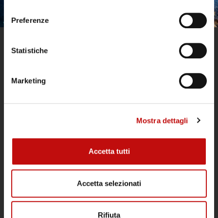
CONTACTS
consenso
Preferenze
Statistiche
Marketing
Mostra dettagli
Diving Argentario Divers is open all year
round and is a point of reference in the
Argentario for technical and recreational
Accetta tutti
divers, for groups and diving schools.
Accetta selezionati
TERMS AND CONDITIONS OF SALE
EXPERIENCES
Rifiuta