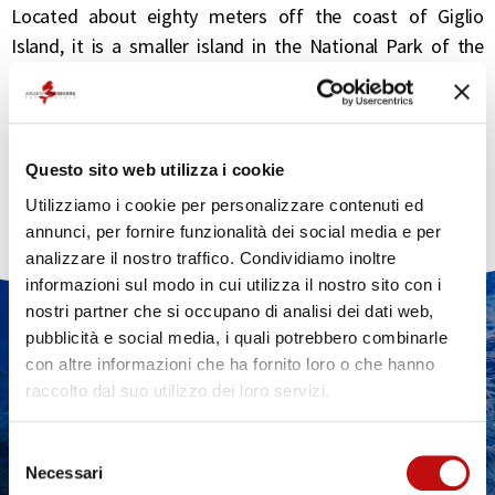
Located about eighty meters off the coast of Giglio
Island, it is a smaller island in the National Park of the
Tuscan Archipelago. The morphology of the island is
rugged, has a triangular shape with sheer walls on the
eastern side.
The island is a perfect place for photography lovers
Questo sito web utilizza i cookie
thanks to the seabed covered with Posidonia and the
Utilizziamo i cookie per personalizzare contenuti ed
possibility of meeting seahorses.
annunci, per fornire funzionalità dei social media e per
analizzare il nostro traffico. Condividiamo inoltre
informazioni sul modo in cui utilizza il nostro sito con i
nostri partner che si occupano di analisi dei dati web,
DO YOU WANT MORE
pubblicità e social media, i quali potrebbero combinarle
con altre informazioni che ha fornito loro o che hanno
INFORMATION ABOUT
raccolto dal suo utilizzo dei loro servizi.
DIVING?
Selezione
Necessari
del