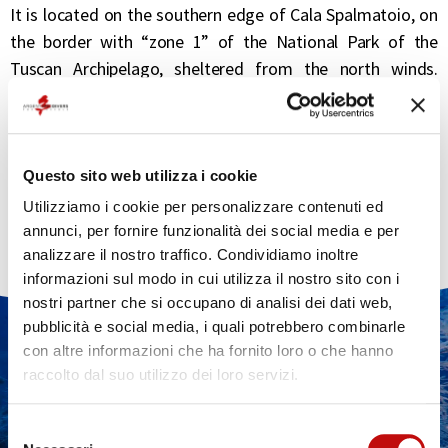
It is located on the southern edge of Cala Spalmatoio, on
the border with “zone 1” of the National Park of the
Tuscan Archipelago, sheltered from the north winds.
Divers don’t frequently go to this site, but it always
reserves some surprises, on the beautiful seagrass
meadow it is easy to meet schools of barracudas,
snappers and amberjacks. It is equally easy to find, in the
Questo sito web utilizza i cookie
summer season, the “sea hares”, a resident conger eel and
Utilizziamo i cookie per personalizzare contenuti ed
some moray eels
annunci, per fornire funzionalità dei social media e per
analizzare il nostro traffico. Condividiamo inoltre
informazioni sul modo in cui utilizza il nostro sito con i
nostri partner che si occupano di analisi dei dati web,
pubblicità e social media, i quali potrebbero combinarle
DO YOU WANT MORE
con altre informazioni che ha fornito loro o che hanno
INFORMATION ABOUT
raccolto dal suo utilizzo dei loro servizi.
DIVING?
Selezione