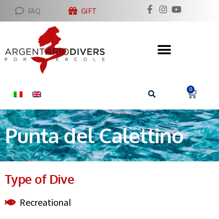
FAQ
GIFT
0
Punta del Calettino
Type of Dive
Recreational