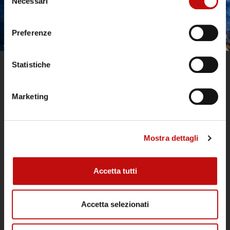
Necessari
del
consenso
CONTACT US
Preferenze
Statistiche
Marketing
Mostra dettagli
Diving Argentario Divers is open all year
round and is a point of reference in the
Accetta tutti
Argentario for technical and recreational
divers, for groups and diving schools.
Accetta selezionati
TERMS AND CONDITIONS OF SALE