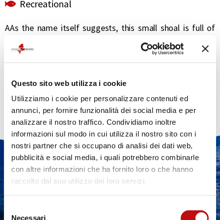
Recreational
A
As the name itself suggests, this small shoal is full of
several cracks that host some branches of red coral
already at a shallow depth, as well as gorgonians and
yellow cluster anemone that cover the vaults of short
passages that enliven the dive. Being a few hundred
Questo sito web utilizza i cookie
meters away from the coast, you can often spot groups
Utilizziamo i cookie per personalizzare contenuti ed
of snappers or other fish.
annunci, per fornire funzionalità dei social media e per
analizzare il nostro traffico. Condividiamo inoltre
informazioni sul modo in cui utilizza il nostro sito con i
nostri partner che si occupano di analisi dei dati web,
pubblicità e social media, i quali potrebbero combinarle
DO YOU WANT MORE
con altre informazioni che ha fornito loro o che hanno
INFORMATION ABOUT
raccolto dal suo utilizzo dei loro servizi.
DIVING?
Selezione
Necessari
del