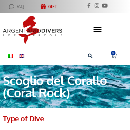
FAQ
GIFT
0
Scoglio del Corallo
(Coral Rock)
Type of Dive